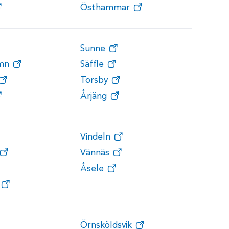
Östhammar
Sunne
amn
Säffle
Torsby
Årjäng
Vindeln
Vännäs
Åsele
Örnsköldsvik