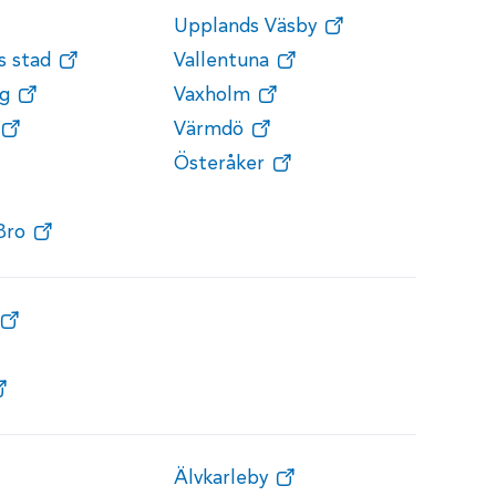
Upplands Väsby
s stad
Vallentuna
g
Vaxholm
Värmdö
Österåker
Bro
Älvkarleby