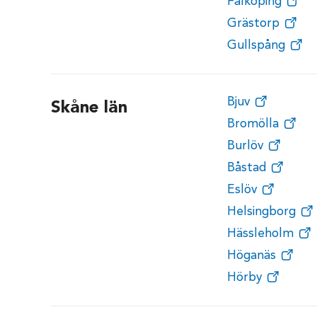
Falköping
Grästorp
Gullspång
Bjuv
Skåne län
Bromölla
Burlöv
Båstad
Eslöv
Helsingborg
Hässleholm
Höganäs
Hörby