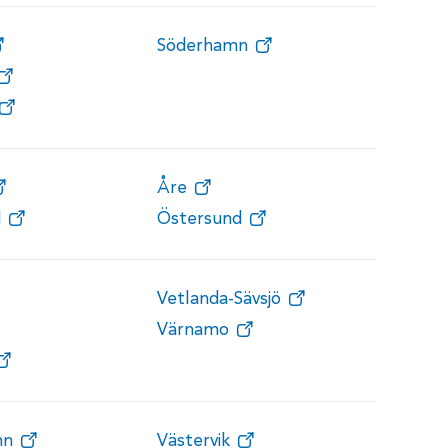
Söderhamn
Åre
d
Östersund
Vetlanda-Sävsjö
Värnamo
mn
Västervik