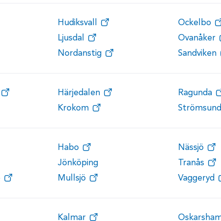
Hudiksvall
Ockelbo
Ljusdal
Ovanåker
Nordanstig
Sandviken
Härjedalen
Ragunda
Krokom
Strömsun
Habo
Nässjö
Jönköping
Tranås
ö
Mullsjö
Vaggeryd
Kalmar
Oskarsha