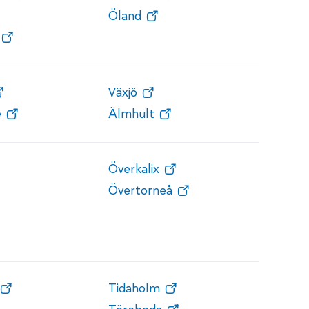
Öland
Växjö
e
Älmhult
Överkalix
Övertorneå
Tidaholm