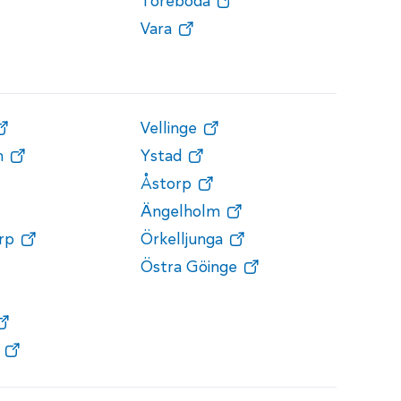
Töreboda
Vara
Vellinge
n
Ystad
Åstorp
Ängelholm
rp
Örkelljunga
Östra Göinge