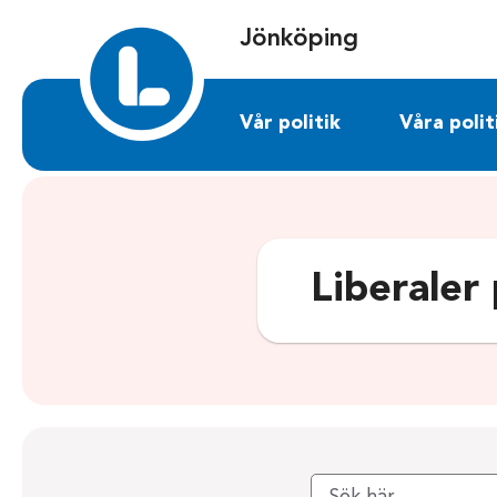
Sök på jonkoping.liberalerna.se
Jönköping
Vår politik
Våra polit
Liberaler