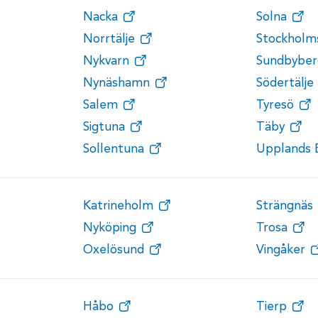
Nacka
Solna
Norrtälje
Stockholm
Nykvarn
Sundbyber
Nynäshamn
Södertälje
Salem
Tyresö
Sigtuna
Täby
Sollentuna
Upplands 
Katrineholm
Strängnäs
Nyköping
Trosa
Oxelösund
Vingåker
Håbo
Tierp