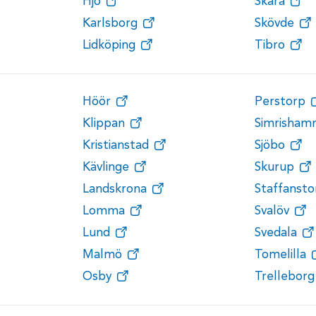
Hjo
Skara
Karlsborg
Skövde
Lidköping
Tibro
Höör
Perstorp
Klippan
Simrisham
Kristianstad
Sjöbo
Kävlinge
Skurup
Landskrona
Staffansto
Lomma
Svalöv
Lund
Svedala
Malmö
Tomelilla
Osby
Trelleborg