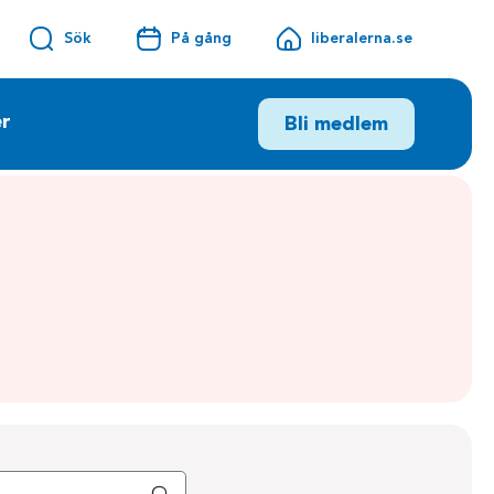
Sök
På gång
liberalerna.se
r
Bli medlem