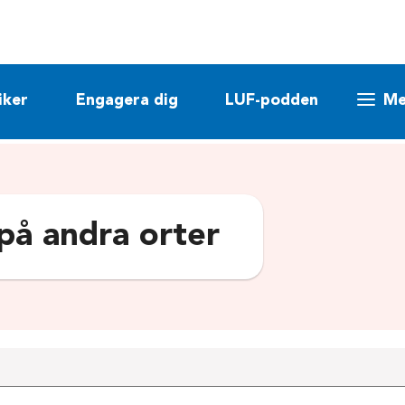
iker
Engagera dig
LUF-podden
Me
 på andra orter