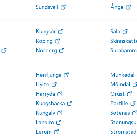
Sundsvall
Ånge
Kungsör
Sala
Köping
Skinnskat
Norberg
Surahamm
Herrljunga
Munkedal
Hylte
Mölndal
Härryda
Orust
Kungsbacka
Partille
Kungälv
Sotenäs
Laholm
Stenungsu
Lerum
Strömstad