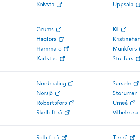
Knivsta
Uppsala
Grums
Kil
Hagfors
Kristineh
Hammarö
Munkfors
Karlstad
Storfors
Nordmaling
Sorsele
Norsjö
Storuman
Robertsfors
Umeå
Skellefteå
Vilhelmina
Sollefteå
Timrå