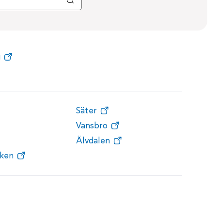
g
Säter
Vansbro
Älvdalen
ken