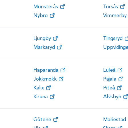
Mönsterås
Torsås
Nybro
Vimmerby
Ljungby
Tingsryd
Markaryd
Uppviding
Haparanda
Luleå
Jokkmokk
Pajala
Kalix
Piteå
Kiruna
Älvsbyn
Götene
Mariestad