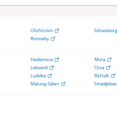
Olofström
Sölvesbor
Ronneby
Hedemora
Mora
Leksand
Orsa
Ludvika
Rättvik
Malung-Sälen
Smedjebac