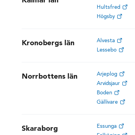
Kalmar län
Hultsfred
Högsby
Alvesta
Kronobergs län
Lessebo
Arjeplog
Norrbottens län
Arvidsjaur
Boden
Gällivare
Essunga
Skaraborg