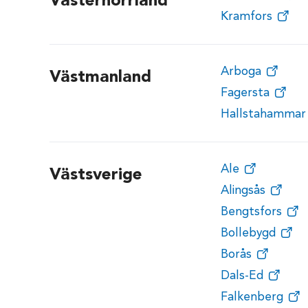
Västernorrland
Kramfors
Arboga
Västmanland
Fagersta
Hallstahammar
Ale
Västsverige
Alingsås
Bengtsfors
Bollebygd
Borås
Dals-Ed
Falkenberg